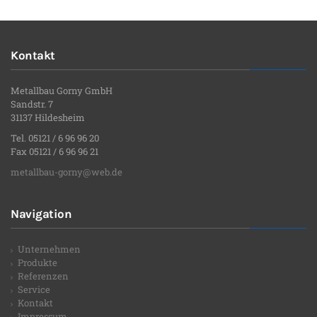
Kontakt
Metallbau Gorny GmbH
Sandstr. 7
31137 Hildesheim
Tel. 05121 / 6 96 96 20
Fax 05121 / 6 96 96 21
metallbau-gorny@web.de
Navigation
Unternehmen
Produkte
Referenzen
Service
Kontakt
Impressum