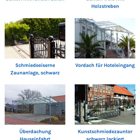
Holzstreben
Schmiedeeiserne
Vordach für Hoteleingang
Zaunanlage, schwarz
Überdachung
Kunstschmiedezauntor
Hauseinfahrt
schwarz lackiert