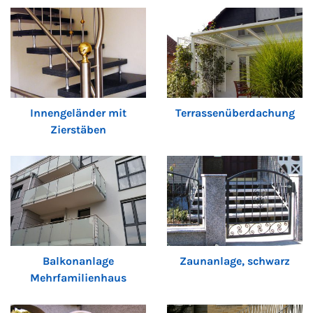
Innengeländer mit
Terrassenüberdachung
Zierstäben
Balkonanlage
Zaunanlage, schwarz
Mehrfamilienhaus