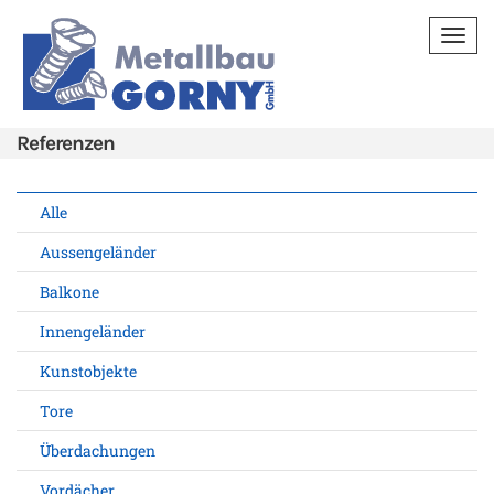
Toggl
navig
Referenzen
Alle
Aussengeländer
Balkone
Innengeländer
Kunstobjekte
Tore
Überdachungen
Vordächer