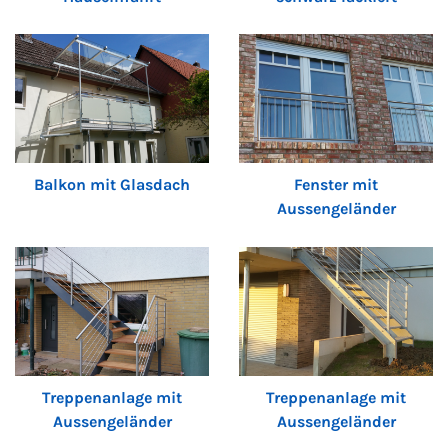
Balkon mit Glasdach
Fenster mit
Aussengeländer
Treppenanlage mit
Treppenanlage mit
Aussengeländer
Aussengeländer