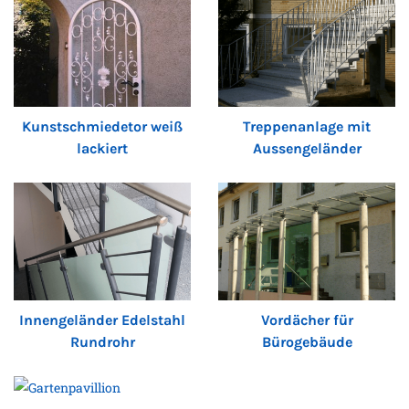
Kunstschmiedetor weiß
Treppenanlage mit
lackiert
Aussengeländer
Innengeländer Edelstahl
Vordächer für
Rundrohr
Bürogebäude