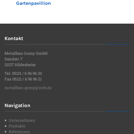
Gartenpavillion
Kontakt
Metallbau Gorny GmbH
Sandstr. 7
31137 Hildesheim
Tel. 05121 / 6 96 96 20
Fax 05121 / 6 96 96 21
metallbau-gorny@web.de
Navigation
Unternehmen
Produkte
Referenzen