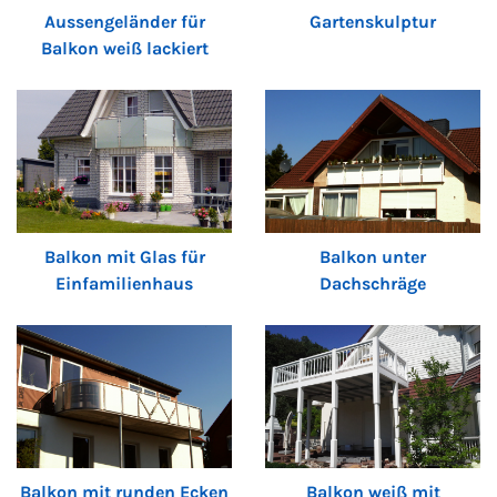
Aussengeländer für
Gartenskulptur
Balkon weiß lackiert
Balkon mit Glas für
Balkon unter
Einfamilienhaus
Dachschräge
Balkon mit runden Ecken
Balkon weiß mit