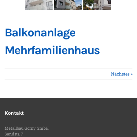
Balkonanlage
Mehrfamilienhaus
Nächstes »
Kontakt
Metallbau Gorny GmbH
Sandstr. 7